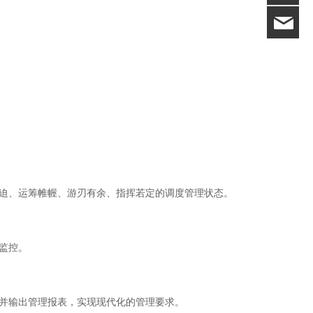
15
迫、运筹帷幄、游刃有余、指挥若定的调度管理状态。
监控。
并输出管理报表，实现现代化的管理要求。